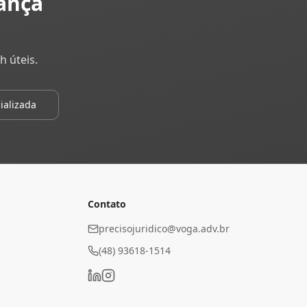
ança
 úteis.
ializada
Contato
precisojuridico@voga.adv.br
(48) 93618-1514