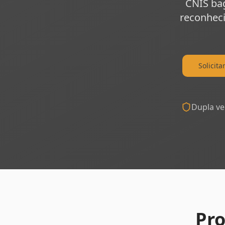
CNIS bag
reconheci
Solicita
Dupla ve
Pr