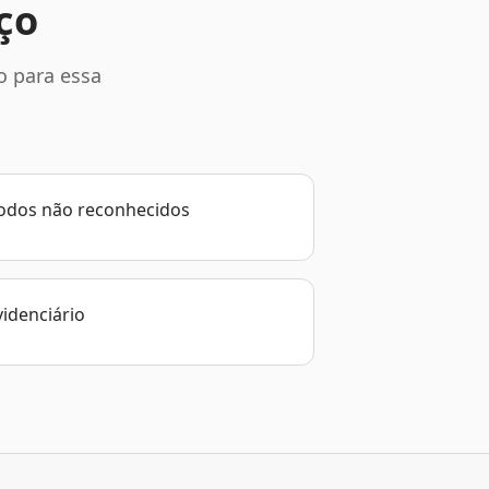
ço
o para essa
íodos não reconhecidos
videnciário