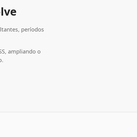
lve
ltantes, períodos
SS, ampliando o
o.