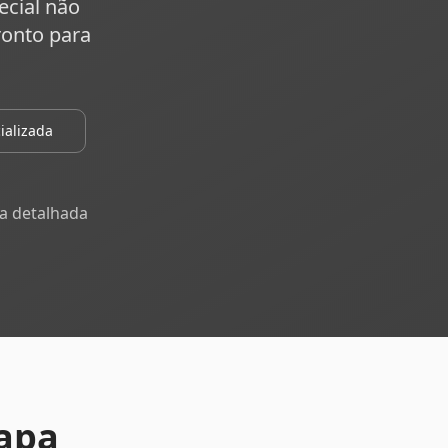
ecial não
ronto para
ializada
a detalhada
apa