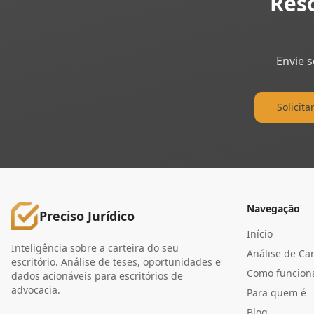
Res
Envie 
Solicita
Navegação
Preciso Jurídico
Início
Inteligência sobre a carteira do seu
Análise de Car
escritório. Análise de teses, oportunidades e
Como funcion
dados acionáveis para escritórios de
advocacia.
Para quem é
Blog