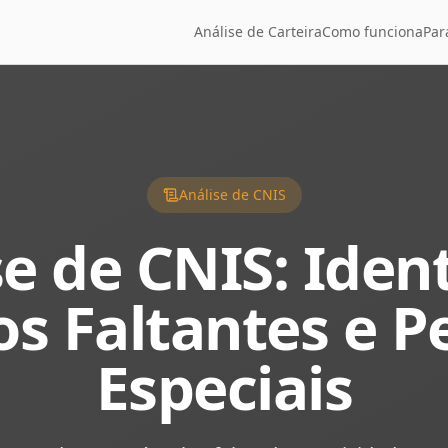
Análise de Carteira
Como funciona
Par
Análise de CNIS
e de CNIS: Iden
os Faltantes e P
Especiais