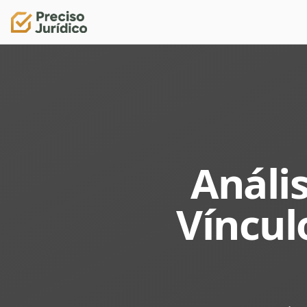
Anális
Víncul