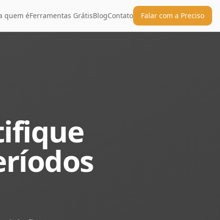
a quem é
Ferramentas Grátis
Blog
Contato
Falar com a Preciso
tifique
eríodos