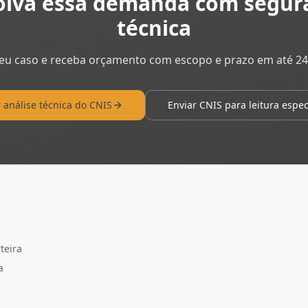
olva essa demanda com segur
técnica
seu caso e receba orçamento com escopo e prazo em até 24h
r análise técnica do CNIS
Enviar CNIS para leitura espec
teira
a